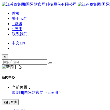
首页
关于我们
ai资讯
ai应用
联系我们
中文
EN
×
新闻中心
当前位置：
J9集团|国际站官网
>
ai应用
>
新闻互动