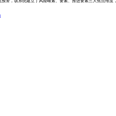
危预警，该系统建立了风险峻素、要素、推进要素三大焦点维度，
的