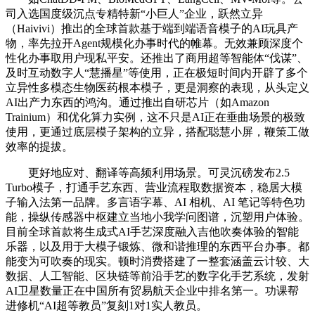
司入选国度级沉点专精特新“小巨人”企业，跃然立异
（Haivivi）推出的全球首款基于端到端语音模子的AI玩具产
物，率先拉开Agent规模化办事时代的帷幕。无效兼顾深度个
性化办事取用户现私平安。还推出了商用超等智能体“伐谋”、
及时互动数字人“慧播星”等使用，正在极短时间内开辟了多个
立异性多模态生物医药根本模子，更是洞察的表现，从头定义
AI出产力东西的鸿沟。通过推出自研芯片（如Amazon
Trainium）和优化算力实例，这不只是AI正在垂曲场景的极致
使用，更通过底层模子架构的立异，搭配聪慧小屏，鞭策工做
效率的提拔。
更好地应对、翻译等高频利用场景。可灵沉磅发布2.5
Turbo模子，打通手艺东西、营业流程取数据资本，稳居大模
子输入法第一品牌。多言语字幕、AI 相机、AI 笔记等特色功
能，操纵传感器中枢建立当地小我学问图谱，沉塑用户体验。
目前全球首款将生成式AI手艺深度融入吉他吹奏体验的智能
乐器，以及用于大模子锻炼、微和谐推理的东西平台办事。都
能变为可吹奏的现实。顿时消费搭建了一整套涵盖云计较、大
数据、人工智能、区块链等前沿手艺的数字化手艺系统，发射
AI卫星数量正在中国所有贸易航天企业中排名第一。功课帮
进修机“AI超等教员”复刻1对1实人教员。