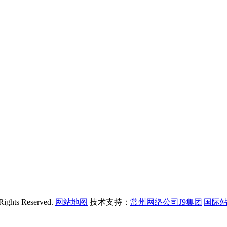
s Reserved.
网站地图
技术支持：
常州网络公司J9集团|国际