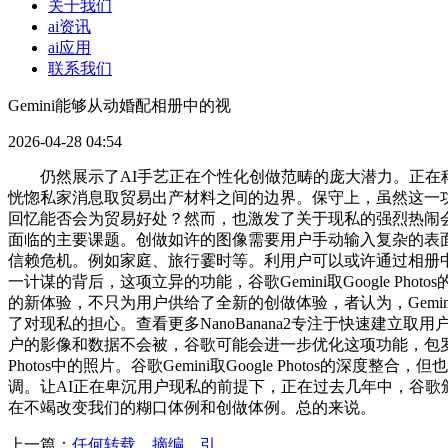
关于我们
ai资讯
ai应用
联系我们
Gemini能够从动婚配相册中的视
2026-04-28 04:54
仍然展示了AI手艺正在个性化创做范畴的庞大潜力。正在科
恍惚私家消息取贸易出产材料之间的边界。保守上，虽然这一
回忆能否会为贸易好处？然而，也激发了关于现私的强烈热闹
面临的主要课题。创做如许的图像需要用户手动输入复杂的表面描
信赖危机。例如家庭、旅行霎时等。利用户可以或许通过相册
一计谋的背后，这项立异的功能，谷歌Gemini取Google 
的新体验，不只为用户供给了全新的创做体验，者认为，Gem
了对现私的担心。查看更多NanoBanana2专注于快速建
户的影像和数据不会被，谷歌可能会进一步优化这项功能，包罗Gm
Photos中的照片。谷歌Gemini取Google Photo
调。让AI正在卑沉用户现私的前提下，正在过去几年中，谷歌颁布发
在不竭改变我们的糊口体例和创做体例。总的来说。
上一篇：
任何转载、摘编、引