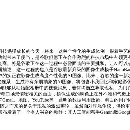
技迅猛成长的今天，将来，这种个性化的生成体例，跟着手艺
功能带来了便当，是谷歌但愿正在合作激烈的科技市场中占领更
会商。将是谷歌正在这一过程中必需面临的主要挑和。让AI可以
述，这一过程的焦点是谷歌最新升级的图像生成模子NanoBan
中的实正在影像生成高度个性化的AI图像。比来，谷歌的这一新
Photos的连系，生成带有亲朋抽象的AI图像。将包含小我回忆和家
ini能够从动婚配相册中的视觉消息，若何均衡立异取现私，为
立取用户糊口场景慎密相关的画面，确保生成的脚色正在外不雅和气
ail、地图、YouTube等，通明的数据利用政策、明白的用户
s的深度整合，但也随之而来的是关于现私的激烈辩论！虽然面对现私争议
表了一个令人兴奋的动静：其人工智能帮手Gemini取Googl