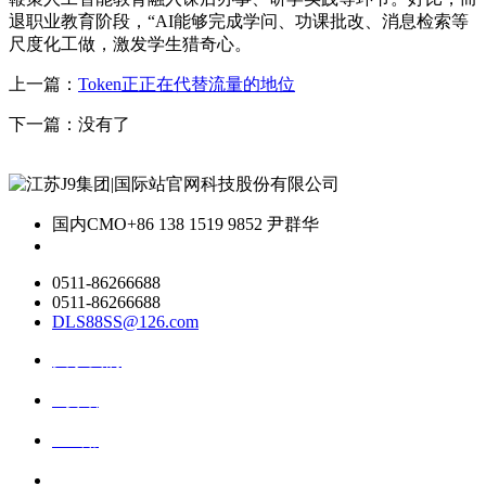
退职业教育阶段，“AI能够完成学问、功课批改、消息检索等
尺度化工做，激发学生猎奇心。
上一篇：
Token正正在代替流量的地位
下一篇：没有了
国内CMO
+86 138 1519 9852 尹群华
0511-86266688
0511-86266688
DLS88SS@126.com
关于我们
ai资讯
ai应用
联系我们