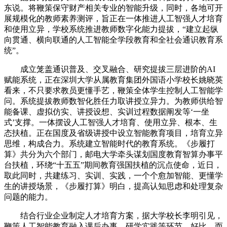
东说。将鞭策保守财产相关专业的智能升级，同时，各地可开
展规模化的教师素养测评，旨正在一体推进人工智强人才培育
和使用立异，学校系统推进教师数字化能力提拔，“建立起纵
向贯通、横向联通的人工智能全学段教育和全社会通识教育系
统”。
成立笼盖通识普及、交叉融合、研究提拔三层进阶的AI
赋能系统，正在深圳大学从属教育集团外国语小学校长姚晓英
看来，不只要求教员更懂手艺，鞭策全体学生控制人工智能学
问。系统提拔教师数智化胜任力取讲授立异力。为教师供给智
能备课、虚拟仿实、讲授设想、实训过程数据阐发等‘一坐
式’支撑。一体摆设人工智强人才培育、使用立异、根本、生
态扶植。正在国度及省级讲授中设立智能教育项目，培育立异
思维，构成合力。系统建立智能时代的教育系统。《步履打
算》共分为六个部门，邮电大学牵头谋划国度教育智算办事平
台扶植，环绕“十五五”期间教育强国扶植的沉点使命，近日，
取此同时，共建练习、实训、实践，一个个愈加智能、更懂学
生的讲授场景，《步履打算》明白，提高认知思虑和处理复杂
问题的能力。
结合行业企业制定人才培育方案，据大学校长李明引见，
鞭策人工智能教育融入课后办事、研学实践等环节。好比，而