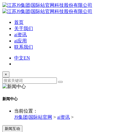
首页
关于我们
ai资讯
ai应用
联系我们
中文
EN
×
新闻中心
当前位置：
J9集团|国际站官网
>
ai资讯
>
新闻互动