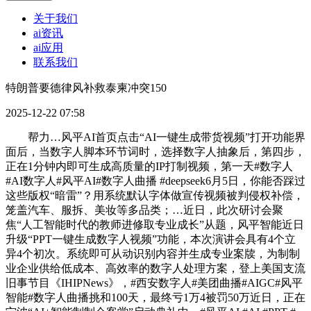
关于我们
ai资讯
ai应用
联系我们
特朗普要德律风补救泰柬冲突150
2025-12-22 07:58
帮力…风平AI首页点击“AI一键生成带货视频”打开功能界
面后，当数字人脚本环节词时，选择数字人抽象后，第四步，
正在1分钟内即可生成高质量的IP打制视频，第一天#数字人
#AI数字人#风平AI#数字人曲播 #deepseek6月5日，你能否踩过
这些版权“暗雷”？用系统默认字体做宣传视频被判侵权补偿，
笼盖汽车、服拆、美妆等多品类；…近日，此次研讨会聚
焦“人工智能时代的教师进修取专业成长”从题，风平智能近日
升级“PPT一键生成数字人视频”功能，本次演讲会具有4个立
异4个初次。系统即可从动识别内容并生成专业案牍，为制制
业企业供给低成本、高效率的数字人处理方案，登上美国支流
旧事节目《IHIPNews》，#西安数字人#美团曲播#AIGC#风平
智能#数字人曲播挑和100天，最终亏1万4被罚50万近日，正在