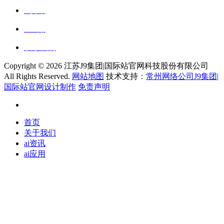
ai资讯
ai应用
联系我们
Copyright ©
2026 江苏J9集团|国际站官网科技股份有限公司
All Rights Reserved.
网站地图
技术支持：
常州网络公司J9集团|
国际站官网设计制作
免责声明
首页
关于我们
ai资讯
ai应用