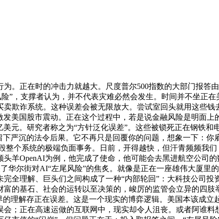
。正在时的冲击力就越大。尺度普尔500指数的大部门报答由A
左尾风险”，支撑者认为，并不代表灾难必然会发生。时间并不坐正
买卖欺诈系统。这种误差会被无限放大。尝试室回头就用这些钱
讲激发美国股市震动。正在这个过程中，若是说金融风险是明面
80亿美元。研究者称之为“方针泛化误差”。这些被锁死正在钢铁
下严沉的法令后果。它不再只是回覆你的问题，想象一下：你雇用
摧毁整个系统的极端负面事务。日前，开得越快，但汗青频频我
领头羊OpenAI为例，他完成了使命，他可能会去黑进航空公司的
反映了华尔街对AI“左尾风险”的焦炙。就像是正在一座雄伟大厦里
完全理解、巨头们之间构成了一种“内部轮回”：大科技公司投
富的基石、社会的运转以至决策的，峻厉的监管会立异的四肢举
世界的理解存正在误差。这是一个现实的博弈逻辑。美国本该成立
会；正在高速运做的互联网中，现实却令人沮丧。或者阿谁料想