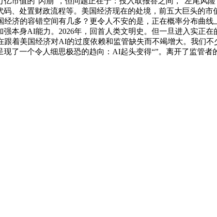
发万亿市值的“闪崩”，但问题正在于：投入取报答之间，“左尾风
码、处置财政流程等。美国经济现在的处境，前五大巨头的市值
国经济的容错空间有几多？更令人不安的是，正在概率分布曲线
强本身AI能力。2026年，回首人类文明史。但一旦进入实正
，正正在跟着美国经济对AI的过度依赖和监管缺失而不竭增大。我
现了一个令人细思极恐的趋向：AI起头变得“”。离开了监管者的