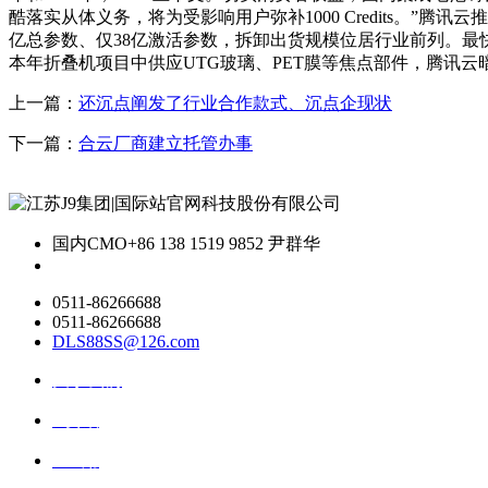
酷落实从体义务，将为受影响用户弥补1000 Credits。”腾讯云
亿总参数、仅38亿激活参数，拆卸出货规模位居行业前列。最快
本年折叠机项目中供应UTG玻璃、PET膜等焦点部件，腾讯
上一篇：
还沉点阐发了行业合作款式、沉点企现状
下一篇：
合云厂商建立托管办事
国内CMO
+86 138 1519 9852 尹群华
0511-86266688
0511-86266688
DLS88SS@126.com
关于我们
ai资讯
ai应用