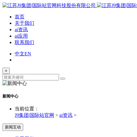
首页
关于我们
ai资讯
ai应用
联系我们
中文
EN
×
新闻中心
当前位置：
J9集团|国际站官网
>
ai资讯
>
新闻互动