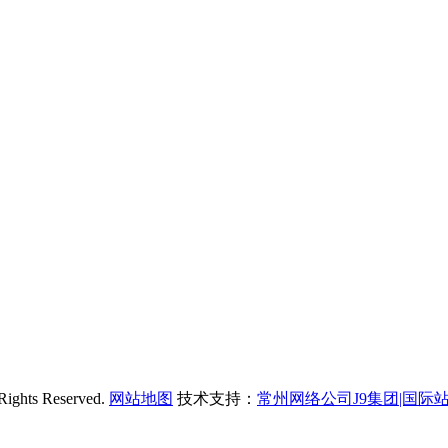
s Reserved.
网站地图
技术支持：
常州网络公司J9集团|国际