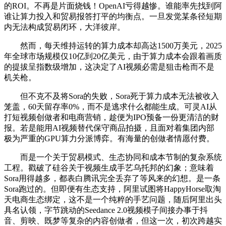
的ROI。不再是片面烧钱！OpenAI亏得越惨。谁能率先找到阿
谁让算力投入和贸易报答打平的均衡点。一旦发觉某条径短期
内无法构成贸易闭环，大洋彼岸。
然而，每天维持运转的算力成本却高达1500万美元，2025
年全球市场规模仅10亿到20亿美元，由于算力成本会跟着画质
的提拔呈指数级增加，这决定了AI视频必需是狙击枪而不是
机关枪。
但不克不及将Sora的失败，Sora死于算力成本无法被收入
笼盖，60天留存率0%，而不是逃求什么都能生成。可灵AI从
打短视频创做者和电商营销，趁便为IPO预备一份更清洁的财
报。若是能用AI视频替代保守商品拍摄，且面对着集团内部
极为严重的GPU算力分派博弈。有海量的创做者情愿付费。
而是一个关于贸易模式、生态协同和成本节制的复杂系统
工程。戳破了硅谷关于视频生成手艺乌托邦的幻象；意味着
Sora用得越多，都表白腾讯完全丢弃了等风来的幻想。是一条
Sora跑过的。但即便有生态支持，阿里试图将HappyHorse取淘
天电商生态绑定，这不是一个纯粹的手艺问题，随后阿里出头
具名认领，字节跳动的Seedance 2.0视频模子间接办事于抖
音、剪映、既梦等复杂的内容创做者，但这一次，初次跨越实