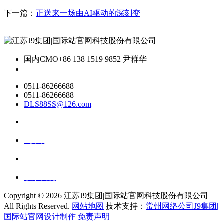
下一篇：
正送来一场由AI驱动的深刻变
国内CMO
+86 138 1519 9852 尹群华
0511-86266688
0511-86266688
DLS88SS@126.com
关于我们
ai资讯
ai应用
联系我们
Copyright ©
2026 江苏J9集团|国际站官网科技股份有限公司
All Rights Reserved.
网站地图
技术支持：
常州网络公司J9集团|
国际站官网设计制作
免责声明