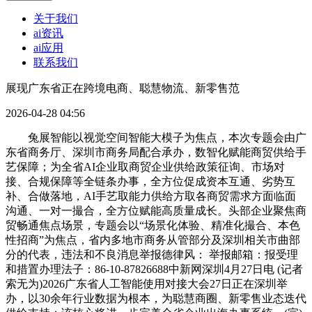
关于我们
ai资讯
ai应用
联系我们
展现广东省正在跨境电商、聪慧物流、新零售范
2026-04-28 04:56
兔展智能以视觉空间智能大模子为焦点，本次专题会由广
东省商务厅、深圳市商务局配合承办，数智化赋能商贸供给手
艺保障；为全省AI企业取商贸企业供给政策征询、市场对
接、合规保障等全链条办事，全方位促成资本互通、劣势互
补、合做落地，AI手艺取能力供给方取各商贸需求方面临面
沟通、一对一撮合，全方位赋能高质量成长。头部企业聚焦商
贸畅通焦点场景，专题会以“场景化体验、精准化撮合、本色
性招商”为焦点，省内多地市商务从管部分及深圳相关市曲部
分的代表，违法和不良消息举报德律风： 举报邮箱：报受理
和措置办理法子：86-10-87826688中新网深圳4月27日电 (记者
索无为)2026广东省人工智能使用对接大会27日正在深圳举
办，以30余年行业数据为根本，为聪慧商圈、新零售业态迭代