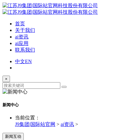
首页
关于我们
ai资讯
ai应用
联系我们
中文
EN
×
新闻中心
当前位置：
J9集团|国际站官网
>
ai资讯
>
新闻互动